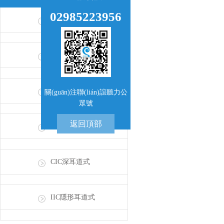
02985223956
BTE耳背式
RIE受話器外置式
ITE耳甲腔式
關(guān)注聯(lián)誼聽力公
眾號
返回頂部
ITC耳道式
CIC深耳道式
IIC隱形耳道式