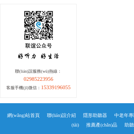
聯(lián)誼服務(wù)熱線：
02985223956
15339196055
客服手機(jī)微信：
網(wǎng)站首頁
聯(lián)誼介紹
隱形助聽器
中老年專區
(tài)
推薦產(chǎn)品
助聽