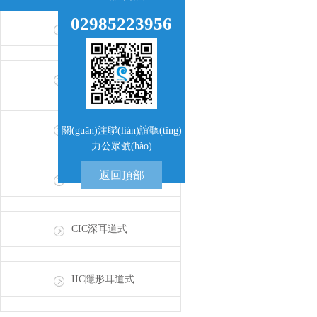
02985223956
BTE耳背式
RIE受話器外置式
ITE耳甲腔式
關(guān)注聯(lián)誼聽(tīng)
力公眾號(hào)
返回頂部
ITC耳道式
CIC深耳道式
IIC隱形耳道式