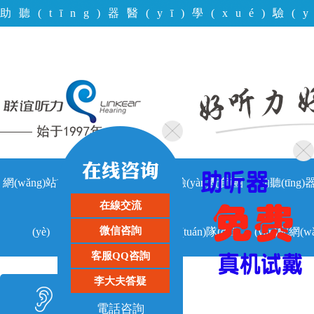
助聽(tīng)器醫(yī)學(xué)驗(y
(tīng)器定點(diǎn)驗(yàn)配機
網(wǎng)站首頁
關(guān)于聯
驗(yàn)配師團
助聽(tīng)
|
|
|
在線交流
微信咨詢
(yè)
客戶留言
(lián)誼
(tuán)隊(duì)
(yàn)配網(wǎ
|
客服QQ咨詢
點(diǎn)
李大夫答疑
助聽(tīng)器類型
電話咨詢
HEARING PRODUCTS