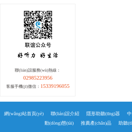
聯(lián)誼服務(wù)熱線：
02985223956
15339196055
客服手機(jī)微信：
網(wǎng)站首頁(yè)
聯(lián)誼介紹
隱形助聽(tīng)器
中
動(dòng)態(tài)
推薦產(chǎn)品
助聽(t